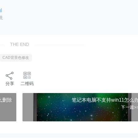
l
统
THE END
CAD背景色修改
分享
二维码
么删除
笔记本电脑不支持win11怎么
下一篇>