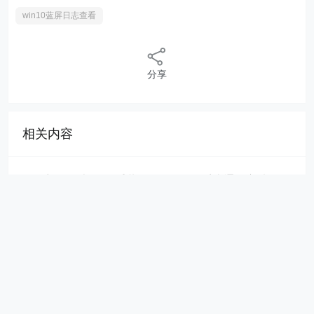
win10蓝屏日志查看
分享
相关内容
联想笔记本 U 盘重装 Windows11 系统通用方法分
享
Windows11 右键显示更多选项怎么关
Windows11 防火墙高级设置点不了
如何升级 Windows11 系统
Windows11 安全启动违规冲突的解决方法
如何升级 Windows11 系统