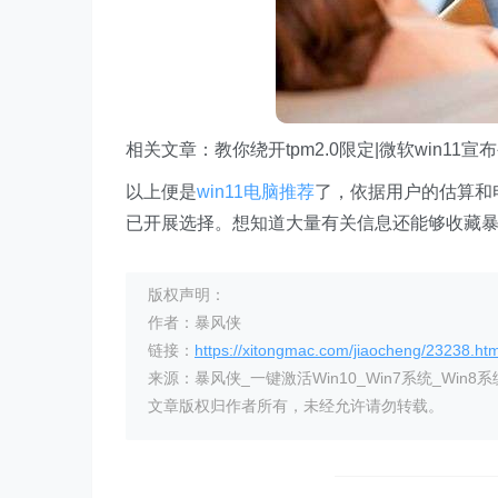
相关文章：教你绕开tpm2.0限定|微软win11
以上便是
win11电脑推荐
了，依据用户的估算和
已开展选择。想知道大量有关信息还能够收藏
版权声明：
作者：暴风侠
链接：
https://xitongmac.com/jiaocheng/23238.htm
来源：暴风侠_一键激活Win10_Win7系统_Win8系
文章版权归作者所有，未经允许请勿转载。