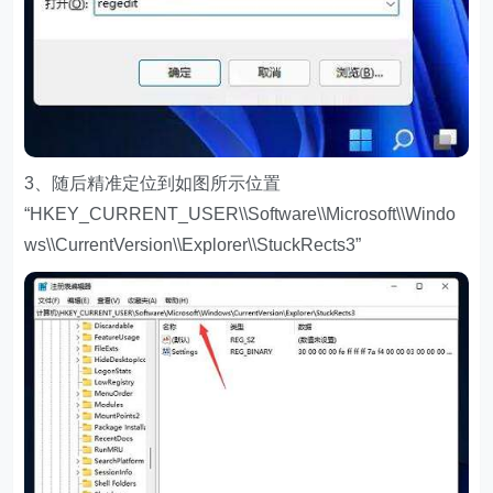
3、随后精准定位到如图所示位置
“HKEY_CURRENT_USER\\Software\\Microsoft\\Windo
ws\\CurrentVersion\\Explorer\\StuckRects3”