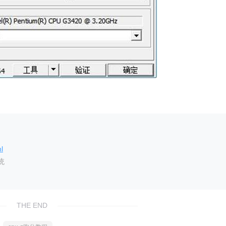
l
统
THE END