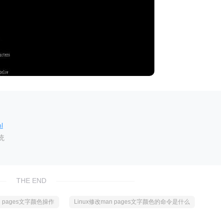
l
统
THE END
n pages文字颜色操作
Linux修改man pages文字颜色的命令是什么