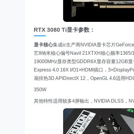
RTX 3080 Ti显卡参数：
显卡核心
集成ic生产商NVIDIA显卡芯片GeForce
艺8纳米核心编号NaviI 21XTXH核心频率1365/
19000MHz显存类型GDDR6X显存容量12GB显卡
Express 4.0 16X I/O1×HDMI插口，3×Display
扇排热3D APIDirectX 12，OpenGL 4.6
350W
其他特性适用较多4屏輸出，NVIDIA DLSS，NVIDIA 