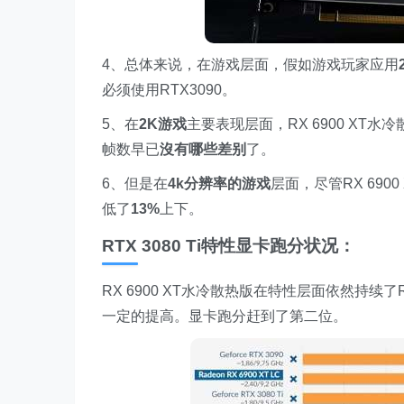
4、总体来说，在游戏层面，假如游戏玩家应用
必须使用RTX3090。
5、在
2
K游戏
主要表现层面，RX 6900 XT
帧数早已
沒有
哪些差别
了。
6、但是在
4k分辨率的游戏
层面，尽管RX 690
低了
13
%
上下。
RTX 3080 Ti特性显卡跑分状况：
RX 6900 XT水冷散热版在特性层面依然持续
一定的提高。显卡跑分赶到了第二位。