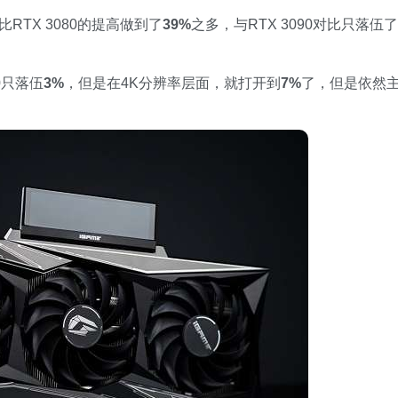
对比RTX 3080的提高做到了
39%
之多，与RTX 3090对比只落伍了
90只落伍
3
%
，但是在4K分辨率层面，就打开到
7%
了，但是依然