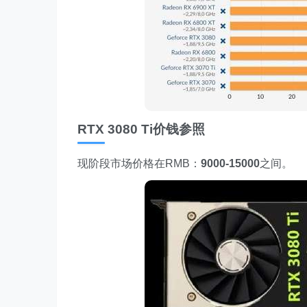
RTX 3080 Ti价钱参照
现阶段市场价格在RMB：
9
000
-
15000
之间。