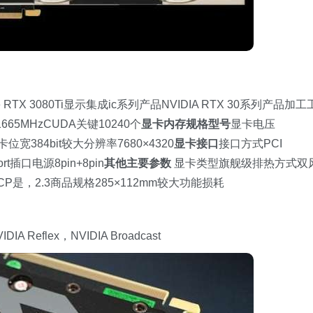
 RTX 3080Ti显示集成ic系列产品NVIDIA RTX 30系列产品加工
1665MHzCUDA关键10240个
显卡内存规格型号
显卡电压
位宽384bit较大分辨率7680×4320
显卡接口
接口方式PCI
Port插口电源8pin+8pin
其他主要参数
显卡类型旗舰级排热方式双
适用HDCP是，2.3商品规格285×112mm较大功能损耗
Reflex，NVIDIA Broadcast