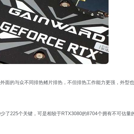
在外面的与众不同排热鳍片排热，不但排热工作能力更强，外型
90少了225个关键，可是相较于RTX3080的8704个拥有不可估量