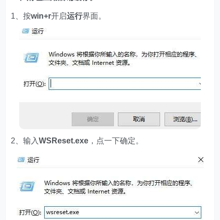
1、按
win+r
开启
运行
界面。
2、输入
WSReset.exe
，点一下确定。