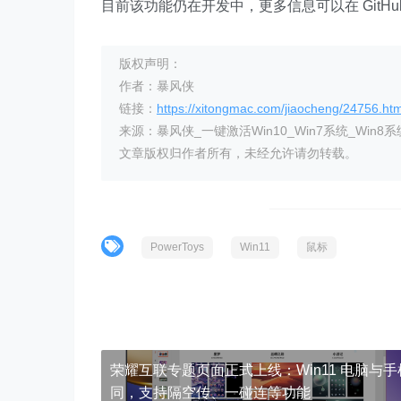
目前该功能仍在开发中，更多信息可以在 GitHu
版权声明：
作者：暴风侠
链接：
https://xitongmac.com/jiaocheng/24756.htm
来源：暴风侠_一键激活Win10_Win7系统_Win8系
文章版权归作者所有，未经允许请勿转载。
PowerToys
Win11
鼠标
荣耀互联专题页面正式上线：Win11 电脑与手
同，支持隔空传、一碰连等功能