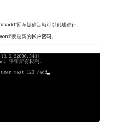
d /add
”回车键确定就可以创建进行。
word
”便是新的
帐户密码
。