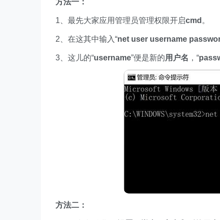
方法一：
1、最先大家应用管理员管理权限开启
cmd
。
2、在这其中输入“
net user username passwor
3、这儿的“
username
”便是新的
用户名
，“
pass
方法二：