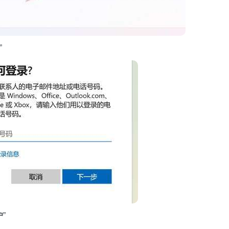
”
户
”