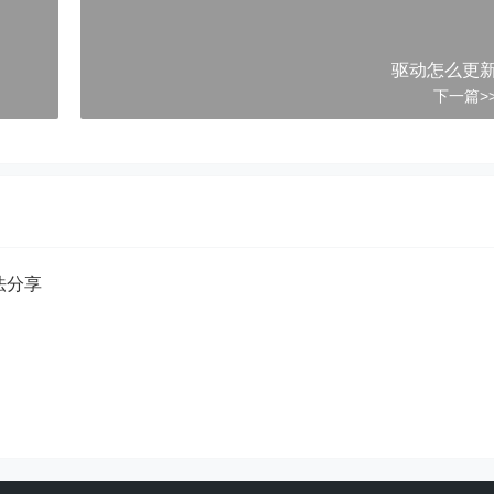
3、随后会扫描出全部可以更新发布的驱动程序，选中要
升级的驱动
驱动怎么更
下一篇>
方法分享