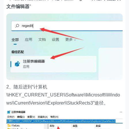
文件编辑器
”
2、随后进到“计算机
\\HKEY_CURRENT_USER\\Software\\Microsoft\\Windo
ws\\CurrentVersion\\Explorer\\StuckRects3”途径。