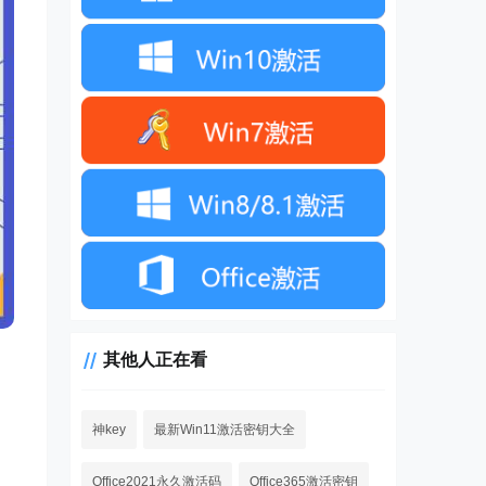
其他人正在看
神key
最新Win11激活密钥大全
Office2021永久激活码
Office365激活密钥