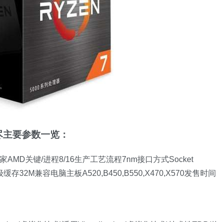
详尽主要参数一览：
c厂家AMD关键/进程8/16生产工艺流程7nm接口方式Socket
级缓存32M兼容电脑主板A520,B450,B550,X470,X570发售时间