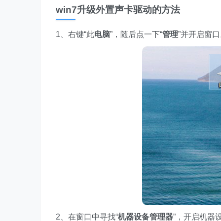
win7升级外置声卡驱动的方法
1、右键“此
电
脑
”，随后点一下“
管理
”并开启窗口
2、在窗口中寻找“
机器设备管理器
”，开启机器