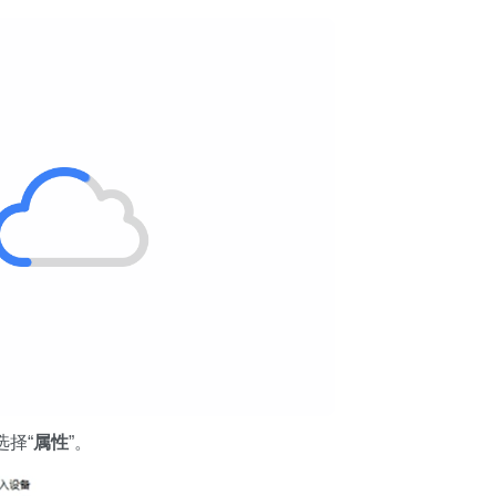
选择“
属性
”。