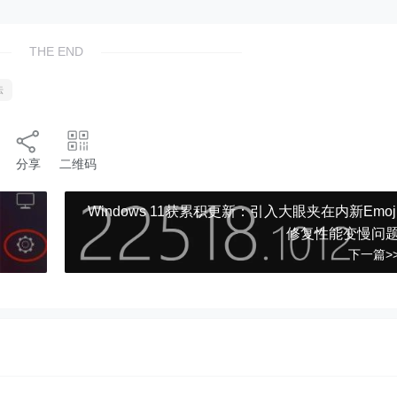
THE END
法
分享
二维码
Windows 11获累积更新：引入大眼夹在内新Emoj
修复性能变慢问
下一篇>