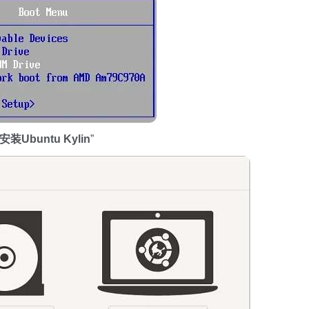
安装Ubuntu Kylin
”