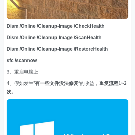
Dism /Online /Cleanup-Image /CheckHealth
Dism /Online /Cleanup-Image /ScanHealth
Dism /Online /Cleanup-Image /RestoreHealth
sfc /scannow
3、重启电脑上
4、假如发生”
有一些文件没法修复
“的收益，
重复流程1~3
次。