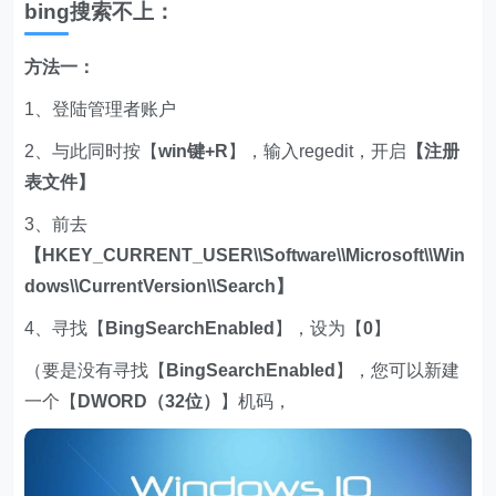
bing搜索不上：
方法一：
1、登陆管理者账户
2、与此同时按【
win键+R
】，输入regedit，开启
【注册
表文件】
3、前去
【HKEY_CURRENT_USER\\Software\\Microsoft\\Win
dows\\CurrentVersion\\Search】
4、寻找【
BingSearchEnabled
】，设为【
0
】
（要是没有寻找【
BingSearchEnabled
】，您可以新建
一个【
DWORD（32位）
】机码，