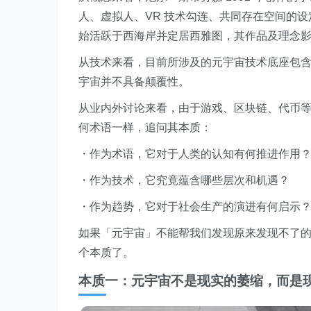
人、虚拟人、VR 技术勾连、共同存在空间的
始活跃于西海岸并定居西雅图，其作品及理念
从技术来看，目前所涉及的元宇宙技术底座包含
宇宙并不具备颠覆性。
从业内外讨论来看，由于游戏、区块链、代币
何术语一样，追问其本质：
・作为术语，它对于人类的认知有何推进作用
・作为技术，它究竟蕴含哪些层次和机遇？
・作为趋势，它对于社会生产的演进有何启示
如果「元宇宙」不能帮我们发现原来发现不了
个本质了。
本质一：元宇宙不是现实的萎缩，而是