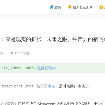
首页
最新激活工具
了：应是现实的扩张、未来之眼、生产力的新飞
教程
•
1027 阅读
11、Office、Win7）
免费获取>>
ft Ignite China | 关于
元宇宙
，是时候回归本质了。
说《雪崩》已经完成了 Metaverse 从命名到定义的确认。小说