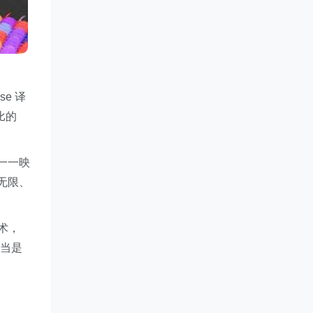
se 译
比的
一一映
无限、
术，
应当是