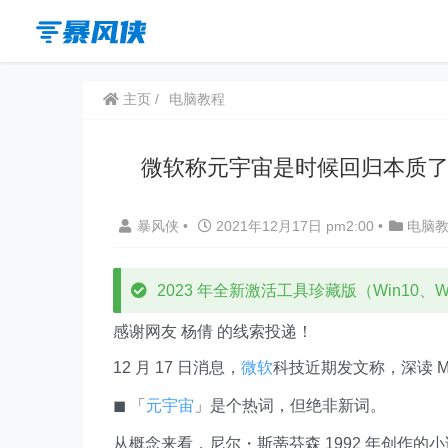
主页
电脑教程
微软称元宇宙是时候回归本质
暴风侠
•
2021年12月17日 pm2:00
•
电脑
2023 年全新激活工具珍藏版（Win10、Win
感谢网友 杨倩 的线索投递！
12 月 17 日消息，
微软
科技近期发文称，深读 Microso
◼︎ 「
元宇宙
」是个热词，但绝非新词。
从概念来看，尼尔・斯蒂芬森 1992 年创作的小