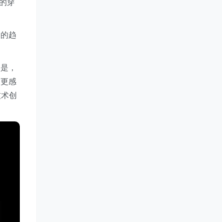
携的穿
定的趋
点是，
软
更感
技术创