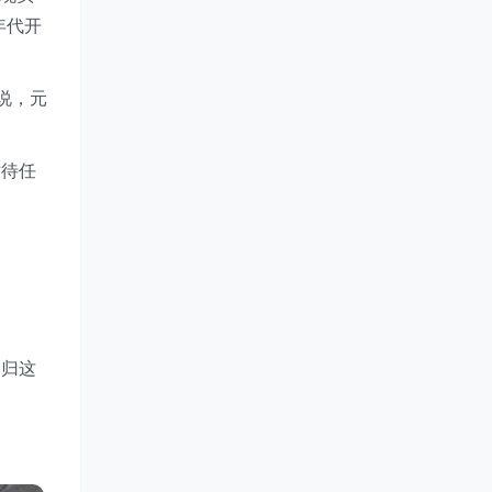
年代开
说，元
对待任
回归这