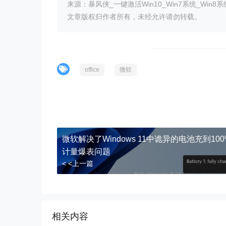
来源：暴风侠_一键激活Win10_Win7系统_Win8系
文章版权归作者所有，未经允许请勿转载。
office
微软
微软解决了Windows 11中诡异的电池充到10
计量爆表问题
< <上一篇
相关内容