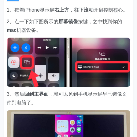
1、按着iPhone显示屏
右上方
，
往下滚动
开启控制核心。
2、点一下如下图所示的
屏幕镜像
按键，之中找到你的
ma
c
机器设备。
3、然后
回到主界面
，就可以见到手机显示屏早已镜像文
件到电脑了。