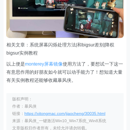
相关文章：系统屏幕闪烁处理方法|和bigsur差别|降权
bigsur实例教程
以上便是
monterey屏幕镜像
使用方法了，要想试一下这一
有意思作用的好朋友如今就可以动手能力了！想知道大量
有关实例教程还能够收藏暴风侠。
版权声明：
作者：暴风侠
链接：
https://xitongmac.com/jiaocheng/30035.html
来源：暴风侠_一键激活Win10_Win7系统_Win8系统
文章版权归作者所有，未经允许请勿转载。