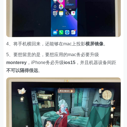
4、将手机横回来，还能够在mac上投影
横
屏
镜
像
。
5、要想留意的是，要想应用的mac务必要升级
m
onterey
，iPhone务必升级
i
os15
，并且机器设备间距
不可以隔得很远
。