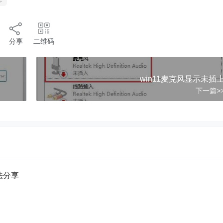
分享
二维码
)"
win11麦克风显示未插
下一篇>
方法分享