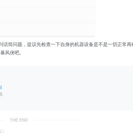
你碰到话筒问题，提议先检查一下自身的机器设备是不是一切正常再
心暴风侠吧。
l
统
THE END
总