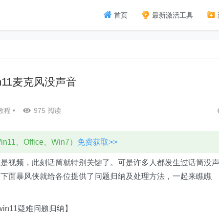
首页
最新激活工具
in11麦克风没声音
教程
•
975 阅读
11、Office、Win7）
免费获取>>
或是视频，此刻话筒就特别关键了。可是许多人都发生过话筒没
，下面暴风侠就给各位提供了问题归纳及处理方法，一起来瞧瞧
win11疑难问题归纳】