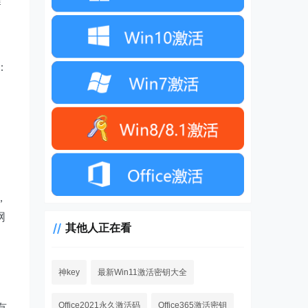
作
：
，
网
其他人正在看
帕
神key
最新Win11激活密钥大全
Office2021永久激活码
Office365激活密钥
有