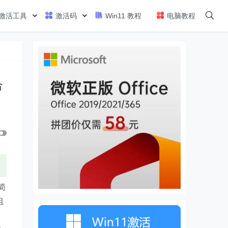
激活工具
激活码
Win11 教程
电脑教程
合
简
组