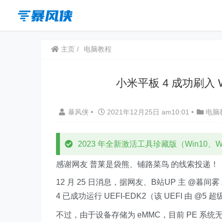
主页
电脑教程
小米平板 4 成功刷入 W
暴风侠
•
2021年12月25日 am10:01
•
电脑
2023 年全新激活工具珍藏版（Win10、Win
感谢网友 普莱是袋熊、铺路菜鸟 的线索投递！
12 月 25 日消息，据网友、B站UP 主 @暮
4 已成功运行 UEFI-EDK2（该 UEFI 由 @5
不过，由于设备存储为 eMMC，目前 PE 系