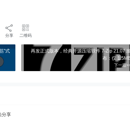
分享
二维码
筋”式
再发正式版本，经典开源压缩软件 7-Zip 21.07 
布：仅 1.5M
下一篇>
方法分享