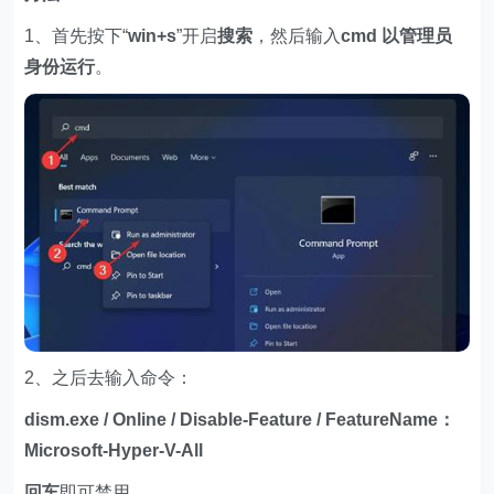
1、首先按下“
win+s
”开启
搜索
，然后输入
cmd 以管理员
身份运行
。
2、之后去输入命令：
dism.exe / Online / Disable-Feature / FeatureName：
Micros
oft-Hyper-V-Al
l
回车
即可禁用。