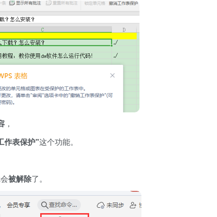
容
，
工作表保护”
这个功能。
就会
被解除
了。