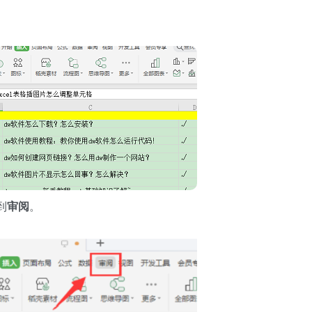
到
审阅
。