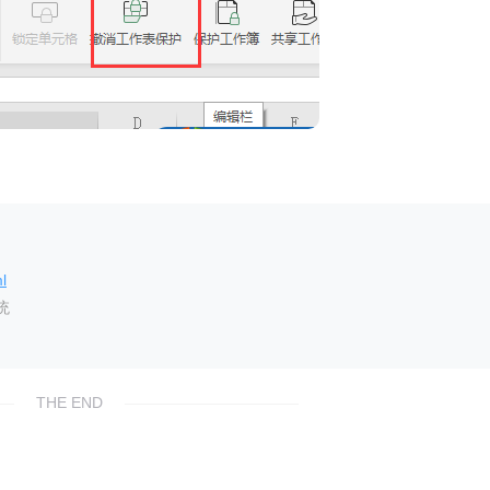
l
统
THE END