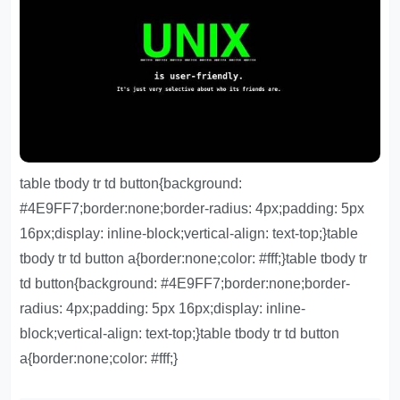
table tbody tr td button{background:
#4E9FF7;border:none;border-radius: 4px;padding: 5px
16px;display: inline-block;vertical-align: text-top;}table
tbody tr td button a{border:none;color: #fff;}table tbody tr
td button{background: #4E9FF7;border:none;border-
radius: 4px;padding: 5px 16px;display: inline-
block;vertical-align: text-top;}table tbody tr td button
a{border:none;color: #fff;}