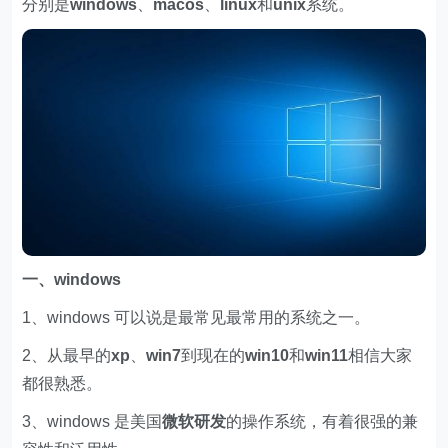
分别是
windows
、
macos
、
linux
和
unix
系统。
一、windows
1、windows 可以说是最常见最常用的系统之一。
2、从最早的
xp
、
win7
到现在的
win10
和
win11
相信大家
都很熟悉。
3、windows 是美国
微软研发
的操作系统，有着很强的兼