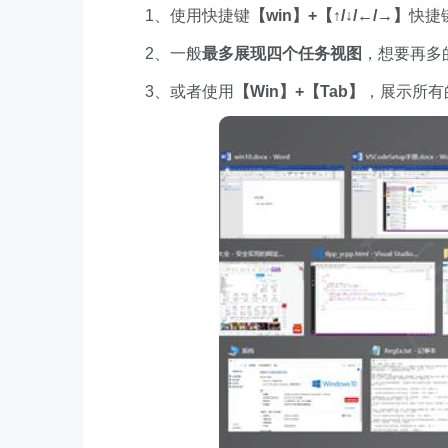
1、使用快捷键
【win】+【↑/↓/←/→】
快捷
2、一般
最多展现四个任务视图
，想要再多
3、或者使用
【Win】+【Tab】
，展示所有