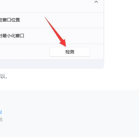
以。
l
统