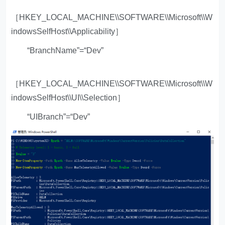
［HKEY_LOCAL_MACHINE\\SOFTWARE\\Microsoft\\W
indowsSelfHost\\Applicability］
“BranchName”=“Dev”
［HKEY_LOCAL_MACHINE\\SOFTWARE\\Microsoft\\W
indowsSelfHost\\UI\\Selection］
“UIBranch”=“Dev”