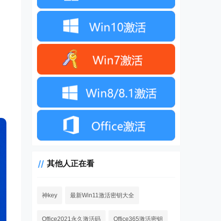
其他人正在看
神key
最新Win11激活密钥大全
Office2021永久激活码
Office365激活密钥