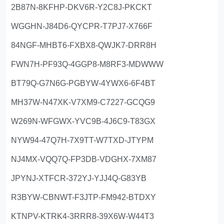
2B87N-8KFHP-DKV6R-Y2C8J-PKCKT
WGGHN-J84D6-QYCPR-T7PJ7-X766F
84NGF-MHBT6-FXBX8-QWJK7-DRR8H
FWN7H-PF93Q-4GGP8-M8RF3-MDWWW
BT79Q-G7N6G-PGBYW-4YWX6-6F4BT
MH37W-N47XK-V7XM9-C7227-GCQG9
W269N-WFGWX-YVC9B-4J6C9-T83GX
NYW94-47Q7H-7X9TT-W7TXD-JTYPM
NJ4MX-VQQ7Q-FP3DB-VDGHX-7XM87
JPYNJ-XTFCR-372YJ-YJJ4Q-G83YB
R3BYW-CBNWT-F3JTP-FM942-BTDXY
KTNPV-KTRK4-3RRR8-39X6W-W44T3