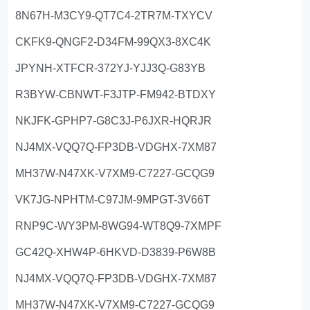
8N67H-M3CY9-QT7C4-2TR7M-TXYCV
CKFK9-QNGF2-D34FM-99QX3-8XC4K
JPYNH-XTFCR-372YJ-YJJ3Q-G83YB
R3BYW-CBNWT-F3JTP-FM942-BTDXY
NKJFK-GPHP7-G8C3J-P6JXR-HQRJR
NJ4MX-VQQ7Q-FP3DB-VDGHX-7XM87
MH37W-N47XK-V7XM9-C7227-GCQG9
VK7JG-NPHTM-C97JM-9MPGT-3V66T
RNP9C-WY3PM-8WG94-WT8Q9-7XMPF
GC42Q-XHW4P-6HKVD-D3839-P6W8B
NJ4MX-VQQ7Q-FP3DB-VDGHX-7XM87
MH37W-N47XK-V7XM9-C7227-GCQG9