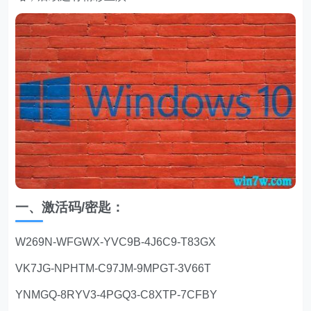
一、激活码/密匙：
W269N-WFGWX-YVC9B-4J6C9-T83GX
VK7JG-NPHTM-C97JM-9MPGT-3V66T
YNMGQ-8RYV3-4PGQ3-C8XTP-7CFBY