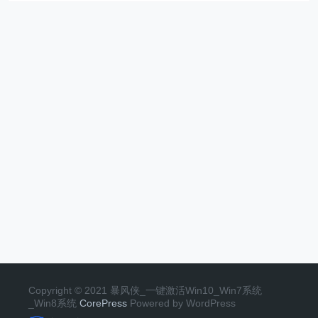
Copyright © 2021 暴风侠_一键激活Win10_Win7系统
_Win8系统
CorePress
Powered by WordPress