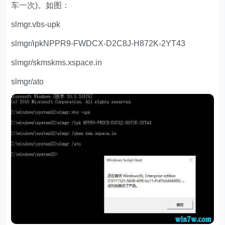
车一次)。如图：
slmgr.vbs-upk
slmgr/ipkNPPR9-FWDCX-D2C8J-H872K-2YT43
slmgr/skmskms.xspace.in
slmgr/ato