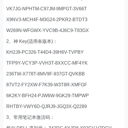
VK7JG-NPHTM-C97JM-9MPGT-3V66T
X9NV3-MCH4F-M3G24-2PKR2-BTDT3
W269N-WFGWX-YVC9B-4J6C9-T83GX
2、神 Key(适用各版本)：
KH2J9-PC326-T44D4-39H6V-TVPBY
TFP9Y-VCY3P-VVH3T-8XXCC-MF4YK
236TW-X778T-8MV9F-937GT-QVKBB
87VT2-FY2XW-F7K39-W3T8R-XMFGF
6K2KY-BFH24-PJW6W-9GK29-TMPWP
RHTBY-VWY6D-QJRJ9-JGQ3X-Q2289
3、常用笔记本激活码：