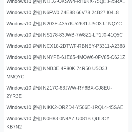
Windows10 密钥 NI1D2-OKSW4-RH6KX-75QE3-25RA1
Windows10 密钥 N6FW0-Z4E88-66V78-24B27-I04L8
Windows10 密钥 N203E-4357K-52631-U5O3J-1NQYC
Windows10 密钥 NS178-83JWB-7W8Z1-LP1J0-41Q5C
Windows10 密钥 NCX18-2DTWF-RBNEY-P3311-A2368
Windows10 密钥 NNYPB-61E65-4MOW6-0FV85-C621Z
Windows10 密钥 NNB3E-4P80K-74R50-U5O3J-
MMQYC
Windows10 密钥 NZ17G-83JWW-RY6BX-GJ8EU-
2YR3E
Windows10 密钥 NIKK2-ORZD4-Y566E-1RQL4-45SAE
Windows10 密钥 N0H83-0N4AZ-U081B-QUDOY-
KB7N2