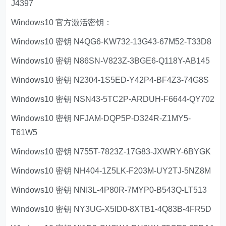
J4397
Windows10 官方激活密钥：
Windows10 密钥 N4QG6-KW732-13G43-67M52-T33D8
Windows10 密钥 N86SN-V823Z-3BGE6-Q118Y-AB145
Windows10 密钥 N2304-1S5ED-Y42P4-BF4Z3-74G8S
Windows10 密钥 NSN43-5TC2P-ARDUH-F6644-QY702
Windows10 密钥 NFJAM-DQP5P-D324R-Z1MY5-
T61W5
Windows10 密钥 N755T-7823Z-17G83-JXWRY-6BYGK
Windows10 密钥 NH404-1Z5LK-F203M-UY2TJ-5NZ8M
Windows10 密钥 NNI3L-4P80R-7MYP0-B543Q-LT513
Windows10 密钥 NY3UG-X5ID0-8XTB1-4Q83B-4FR5D