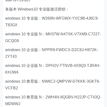
9MPGT-3V66T
各版本 Windows10 专业版激活密钥：
windows 10 专业版：W269N-WFGWX-YVC9B-4J6C9-
T83GX
windows 10 专业版 N：MH37W-N47XK-V7XM9-C7227-
GCQG9
windows 10 企业版：NPPR9-FWDCX-D2C8J-H872K-
2YT43
windows 10 企业版 N：DPH2V-TTNVB-4X9Q3-TJR4H-
KHJW4
windows 10 教育版：NW6C2-QMPVW-D7KKK-3GKT6-
VCFB2
windows 10 教育版 N：2WH4N-8QGBV-H22JP-CT43Q-
MDWWJ