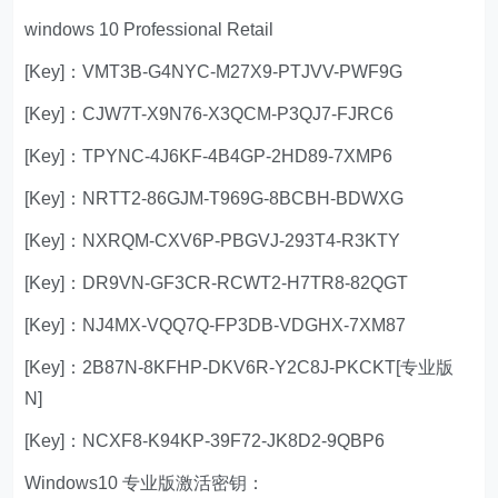
windows 10 Professional Retail
[Key]：VMT3B-G4NYC-M27X9-PTJVV-PWF9G
[Key]：CJW7T-X9N76-X3QCM-P3QJ7-FJRC6
[Key]：TPYNC-4J6KF-4B4GP-2HD89-7XMP6
[Key]：NRTT2-86GJM-T969G-8BCBH-BDWXG
[Key]：NXRQM-CXV6P-PBGVJ-293T4-R3KTY
[Key]：DR9VN-GF3CR-RCWT2-H7TR8-82QGT
[Key]：NJ4MX-VQQ7Q-FP3DB-VDGHX-7XM87
[Key]：2B87N-8KFHP-DKV6R-Y2C8J-PKCKT[专业版
N]
[Key]：NCXF8-K94KP-39F72-JK8D2-9QBP6
Windows10 专业版激活密钥：