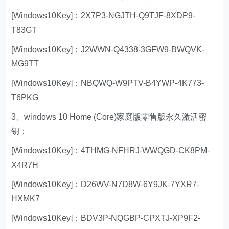
[Windows10Key]：2X7P3-NGJTH-Q9TJF-8XDP9-
T83GT
[Windows10Key]：J2WWN-Q4338-3GFW9-BWQVK-
MG9TT
[Windows10Key]：NBQWQ-W9PTV-B4YWP-4K773-
T6PKG
3、windows 10 Home (Core)家庭版零售版永久激活密
钥：
[Windows10Key]：4THMG-NFHRJ-WWQGD-CK8PM-
X4R7H
[Windows10Key]：D26WV-N7D8W-6Y9JK-7YXR7-
HXMK7
[Windows10Key]：BDV3P-NQGBP-CPXTJ-XP9F2-