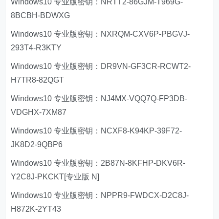
Windows10 专业版密钥：NRTT2-86GJM-T969G-
8BCBH-BDWXG
Windows10 专业版密钥：NXRQM-CXV6P-PBGVJ-
293T4-R3KTY
Windows10 专业版密钥：DR9VN-GF3CR-RCWT2-
H7TR8-82QGT
Windows10 专业版密钥：NJ4MX-VQQ7Q-FP3DB-
VDGHX-7XM87
Windows10 专业版密钥：NCXF8-K94KP-39F72-
JK8D2-9QBP6
Windows10 专业版密钥：2B87N-8KFHP-DKV6R-
Y2C8J-PKCKT[专业版 N]
Windows10 专业版密钥：NPPR9-FWDCX-D2C8J-
H872K-2YT43