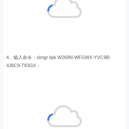
4、输入命令：slmgr /ipk W269N-WFGWX-YVC9B-
4J6C9-T83GX；