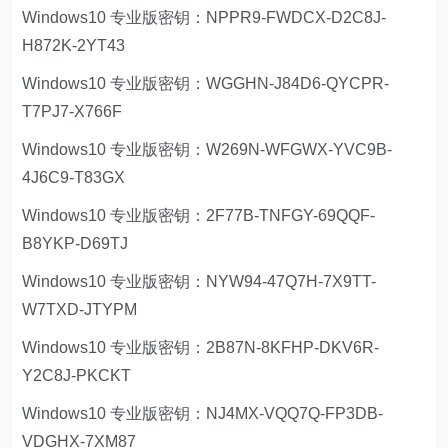
Windows10 专业版密钥：NPPR9-FWDCX-D2C8J-
H872K-2YT43
Windows10 专业版密钥：WGGHN-J84D6-QYCPR-
T7PJ7-X766F
Windows10 专业版密钥：W269N-WFGWX-YVC9B-
4J6C9-T83GX
Windows10 专业版密钥：2F77B-TNFGY-69QQF-
B8YKP-D69TJ
Windows10 专业版密钥：NYW94-47Q7H-7X9TT-
W7TXD-JTYPM
Windows10 专业版密钥：2B87N-8KFHP-DKV6R-
Y2C8J-PKCKT
Windows10 专业版密钥：NJ4MX-VQQ7Q-FP3DB-
VDGHX-7XM87