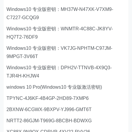
Windows10 专业版密钥：MH37W-N47XK-V7XM9-
C7227-GCQG9
Windows10 专业版密钥：WNMTR-4C88C-JK8YV-
HQ7T2-76DF9
Windows10 专业版密钥：VK7JG-NPHTM-C97JM-
9MPGT-3V66T
Windows10 专业版密钥：DPH2V-TTNVB-4X9Q3-
TJR4H-KHJW4
windows 10 Pro(Windows10 专业版激活密钥)
TPYNC-4J6KF-4B4GP-2HD89-7XMP6
2BXNW-6CGWX-9BXPV-YJ996-GMT6T
NRTT2-86GJM-T969G-8BCBH-BDWXG
XC88X-9N9QX-CDRVP-4XV22-RVV26