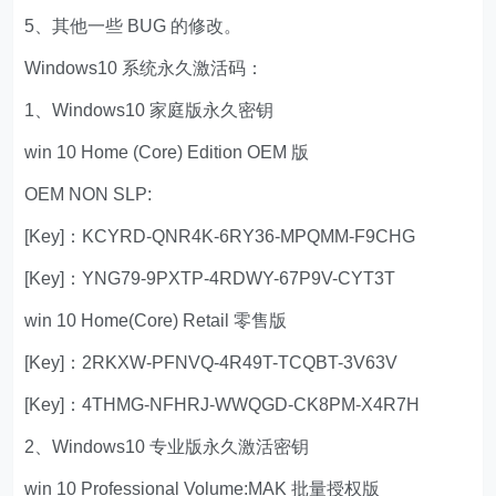
5、其他一些 BUG 的修改。
Windows10 系统永久激活码：
1、Windows10 家庭版永久密钥
win 10 Home (Core) Edition OEM 版
OEM NON SLP:
[Key]：KCYRD-QNR4K-6RY36-MPQMM-F9CHG
[Key]：YNG79-9PXTP-4RDWY-67P9V-CYT3T
win 10 Home(Core) Retail 零售版
[Key]：2RKXW-PFNVQ-4R49T-TCQBT-3V63V
[Key]：4THMG-NFHRJ-WWQGD-CK8PM-X4R7H
2、Windows10 专业版永久激活密钥
win 10 Professional Volume:MAK 批量授权版