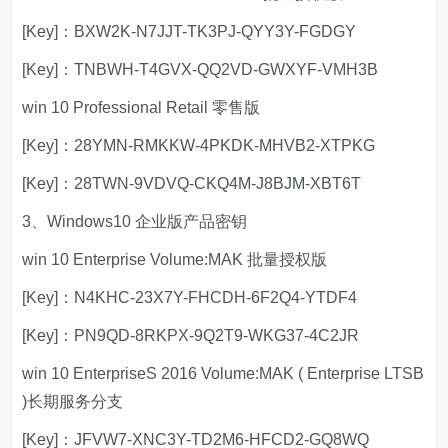
[Key]：BXW2K-N7JJT-TK3PJ-QYY3Y-FGDGY
[Key]：TNBWH-T4GVX-QQ2VD-GWXYF-VMH3B
win 10 Professional Retail 零售版
[Key]：28YMN-RMKKW-4PKDK-MHVB2-XTPKG
[Key]：28TWN-9VDVQ-CKQ4M-J8BJM-XBT6T
3、Windows10 企业版产品密钥
win 10 Enterprise Volume:MAK 批量授权版
[Key]：N4KHC-23X7Y-FHCDH-6F2Q4-YTDF4
[Key]：PN9QD-8RKPX-9Q2T9-WKG37-4C2JR
win 10 EnterpriseS 2016 Volume:MAK ( Enterprise LTSB
)长期服务分支
[Key]：JFVW7-XNC3Y-TD2M6-HFCD2-GQ8WQ