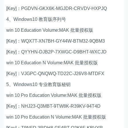
[Key]：PGDVN-GKX6K-MGJDR-CRVDV-HXPJQ
4、Windows10 教育版序列号
win 10 Education Volume:MAK 批量授权版
[Key]：WQX7T-XN7BH-GY44W-BTM32-9QBM3
[Key]：QYYHN-DJB2P-7XWGC-D9BHT-WXCJD
win 10 Education N Volume:MAK 批量授权版
[Key]：VJGPC-QNQWQ-TD22C-J26V8-MTDFX
5、Windows10 专业教育版秘钥
win 10 Pro Education Volume:MAK 批量授权版
[Key]：NHJ23-Q3MBT-9TW8K-R39KV-94T4D
win 10 Pro Education N Volume:MAK 批量授权版
[Key]：T9NFD-3RDH8-GF4RT-Q2K6F-KBVYR