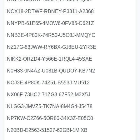
NCX18-2DTWF-RBNEY-P3311-A2368
NNYPB-61E65-4MOW6-0FV85-C621Z
NNB3E-4P80K-74R50-U5O3J-MMQYC
NZ17G-83JWW-RY6BX-GJ8EU-2YR3E
NIKK2-ORZD4-Y566E-1RQL4-45SAE
N0H83-0N4AZ-U081B-QUDOY-KB7N2
NOJ3E-4P80K-74Z51-B553J-MU512
NX06F-73HC2-71ZG3-67F52-M3X5J
NLGG3-JMVZ5-TK7NA-8M4G4-J5478
NP7KW-O2Z66-5OR80-34X3Z-E05O0
N20BD-E2563-51527-62GBI-1MIXB