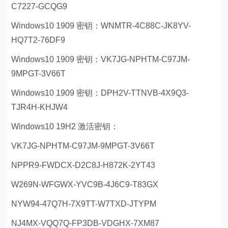
C7227-GCQG9
Windows10 1909 密钥：WNMTR-4C88C-JK8YV-
HQ7T2-76DF9
Windows10 1909 密钥：VK7JG-NPHTM-C97JM-
9MPGT-3V66T
Windows10 1909 密钥：DPH2V-TTNVB-4X9Q3-
TJR4H-KHJW4
Windows10 19H2 激活密钥：
VK7JG-NPHTM-C97JM-9MPGT-3V66T
NPPR9-FWDCX-D2C8J-H872K-2YT43
W269N-WFGWX-YVC9B-4J6C9-T83GX
NYW94-47Q7H-7X9TT-W7TXD-JTYPM
NJ4MX-VQQ7Q-FP3DB-VDGHX-7XM87