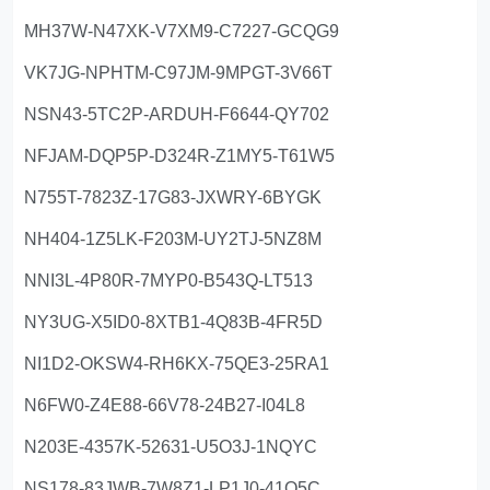
MH37W-N47XK-V7XM9-C7227-GCQG9
VK7JG-NPHTM-C97JM-9MPGT-3V66T
NSN43-5TC2P-ARDUH-F6644-QY702
NFJAM-DQP5P-D324R-Z1MY5-T61W5
N755T-7823Z-17G83-JXWRY-6BYGK
NH404-1Z5LK-F203M-UY2TJ-5NZ8M
NNI3L-4P80R-7MYP0-B543Q-LT513
NY3UG-X5ID0-8XTB1-4Q83B-4FR5D
NI1D2-OKSW4-RH6KX-75QE3-25RA1
N6FW0-Z4E88-66V78-24B27-I04L8
N203E-4357K-52631-U5O3J-1NQYC
NS178-83JWB-7W8Z1-LP1J0-41Q5C