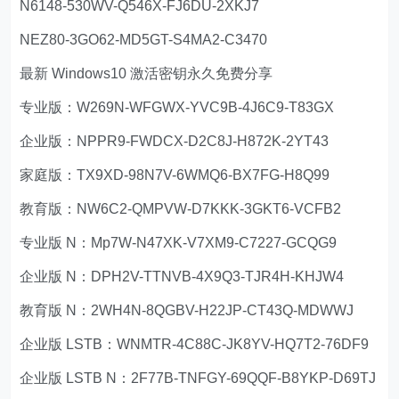
N6148-530WV-Q546X-FJ6DU-2XKJ7
NEZ80-3GO62-MD5GT-S4MA2-C3470
最新 Windows10 激活密钥永久免费分享
专业版：W269N-WFGWX-YVC9B-4J6C9-T83GX
企业版：NPPR9-FWDCX-D2C8J-H872K-2YT43
家庭版：TX9XD-98N7V-6WMQ6-BX7FG-H8Q99
教育版：NW6C2-QMPVW-D7KKK-3GKT6-VCFB2
专业版 N：Mp7W-N47XK-V7XM9-C7227-GCQG9
企业版 N：DPH2V-TTNVB-4X9Q3-TJR4H-KHJW4
教育版 N：2WH4N-8QGBV-H22JP-CT43Q-MDWWJ
企业版 LSTB：WNMTR-4C88C-JK8YV-HQ7T2-76DF9
企业版 LSTB N：2F77B-TNFGY-69QQF-B8YKP-D69TJ