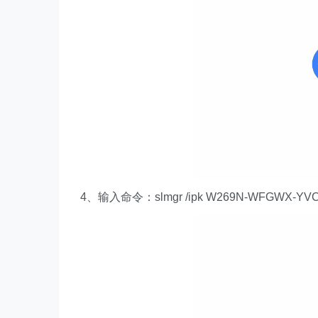
4、输入命令：slmgr /ipk W269N-WFGWX-YVC