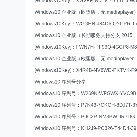
[Windows10Key]：XGVPP-NMH47-7TTHJ-W
Windows10 企业版（欧盟版，无 mediaplayer）E
[Windows10Key]：WGGHN-J84D6-QYCPR-T7
Windows10 企业版（长期服务支持分支 2015，无 
[Windows10Key]：FWN7H-PF93Q-4GGP8-
Windows10 企业版（欧盟版，无 mediaplayer，
[Windows10Key]：X4R4B-NV6WD-PKTVK-F9
Windows10 序列号分享
Windows10 序列号：W269N-WFGWX-YVC9B-
Windows10 序列号：P7N43-7CKCH-8DJ7T-3
Windows10 序列号：P9C2R-NM3BW-JR7DG-
Windows10 序列号：KH2J9-PC326-T44D4-39