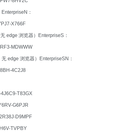
3FW7-8HV2C
nterpriseN：
PJ7-X766F
edge 浏览器）EnterpriseS：
M8RF3-MDWWW
无 edge 浏览器）EnterpriseSN：
8BH-4C2J8
4J6C9-T83GX
Y6RV-G6PJR
2R38J-D9MPF
H6V-TVPBY