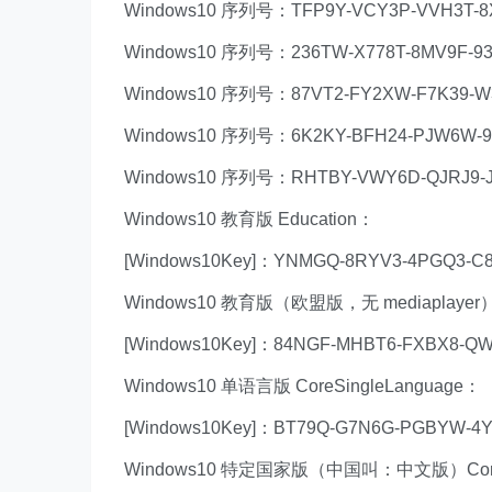
Windows10 序列号：TFP9Y-VCY3P-VVH3T-
Windows10 序列号：236TW-X778T-8MV9F-9
Windows10 序列号：87VT2-FY2XW-F7K39-W
Windows10 序列号：6K2KY-BFH24-PJW6W-
Windows10 序列号：RHTBY-VWY6D-QJRJ9-J
Windows10 教育版 Education：
[Windows10Key]：YNMGQ-8RYV3-4PGQ3-C
Windows10 教育版（欧盟版，无 mediaplayer）
[Windows10Key]：84NGF-MHBT6-FXBX8-Q
Windows10 单语言版 CoreSingleLanguage：
[Windows10Key]：BT79Q-G7N6G-PGBYW-4
Windows10 特定国家版（中国叫：中文版）CoreCo