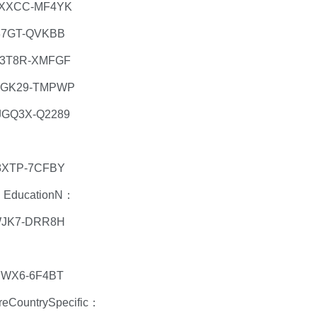
8XXCC-MF4YK
37GT-QVKBB
3T8R-XMFGF
9GK29-TMPWP
GQ3X-Q2289
8XTP-7CFBY
EducationN：
WJK7-DRR8H
YWX6-6F4BT
untrySpecific：