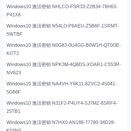
Windows10 激活密钥 NHLCO-FSR33-Z2B34-78H63-
P41X6
Windows10 激活密钥 N54LO-P6AEU-Z5B6F-1SRMT-
5WTBF
Windows10 激活密钥 N0G83-0U4GG-B0W1H-QT0OE-
KI7T2
Windows10 激活密钥 NPK3M-4Q8DS-XOAR1-C553R-
NV623
Windows10 激活密钥 NA4VH-Y6K11-8ZVC2-4S041-
5G66F
Windows10 激活密钥 N31F2-P4UY4-SJ7MZ-8SRF4-
25TB1
Windows10 激活密钥 N7HX0-AN188-77780-34D28-
K04N0