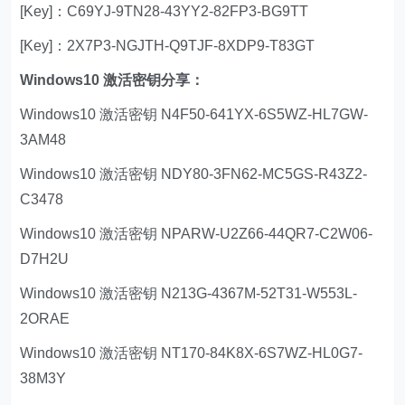
[Key]：C69YJ-9TN28-43YY2-82FP3-BG9TT
[Key]：2X7P3-NGJTH-Q9TJF-8XDP9-T83GT
Windows10 激活密钥分享：
Windows10 激活密钥 N4F50-641YX-6S5WZ-HL7GW-
3AM48
Windows10 激活密钥 NDY80-3FN62-MC5GS-R43Z2-
C3478
Windows10 激活密钥 NPARW-U2Z66-44QR7-C2W06-
D7H2U
Windows10 激活密钥 N213G-4367M-52T31-W553L-
2ORAE
Windows10 激活密钥 NT170-84K8X-6S7WZ-HL0G7-
38M3Y