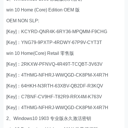
win 10 Home (Core) Edition OEM 版
OEM NON SLP:
[Key]：KCYRD-QNR4K-6RY36-MPQMM-F9CHG
[Key]：YNG79-9PXTP-4RDWY-67P9V-CYT3T
win 10 Home(Core) Retail 零售版
[Key]：2RKXW-PFNVQ-4R49T-TCQBT-3V63V
[Key]：4THMG-NFHRJ-WWQGD-CK8PM-X4R7H
[Key]：64HKH-N3RTH-63XBV-QB2DF-R3KQV
[Key]：C7BNF-CV9HF-T82R9-RRX4M-K763V
[Key]：4THMG-NFHRJ-WWQGD-CK8PM-X4R7H
2、Windows10 1903 专业版永久激活密钥