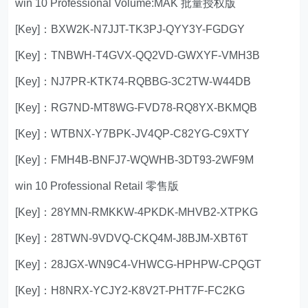
win 10 Professional Volume:MAK 批量授权版
[Key]：BXW2K-N7JJT-TK3PJ-QYY3Y-FGDGY
[Key]：TNBWH-T4GVX-QQ2VD-GWXYF-VMH3B
[Key]：NJ7PR-KTK74-RQBBG-3C2TW-W44DB
[Key]：RG7ND-MT8WG-FVD78-RQ8YX-BKMQB
[Key]：WTBNX-Y7BPK-JV4QP-C82YG-C9XTY
[Key]：FMH4B-BNFJ7-WQWHB-3DT93-2WF9M
win 10 Professional Retail 零售版
[Key]：28YMN-RMKKW-4PKDK-MHVB2-XTPKG
[Key]：28TWN-9VDVQ-CKQ4M-J8BJM-XBT6T
[Key]：28JGX-WN9C4-VHWCG-HPHPW-CPQGT
[Key]：H8NRX-YCJY2-K8V2T-PHT7F-FC2KG