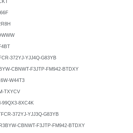
CKT
66F
RR8H
MDWWW
F4BT
XTFCR-372YJ-YJJ4Q-G83YB
:R3BYW-CBNWT-F3JTP-FM942-BTDXY
9X6W-W44T3
7M-TXYCV
M-99QX3-8XC4K
-XTFCR-372YJ-YJJ3Q-G83YB
ion:R3BYW-CBNWT-F3JTP-FM942-BTDXY