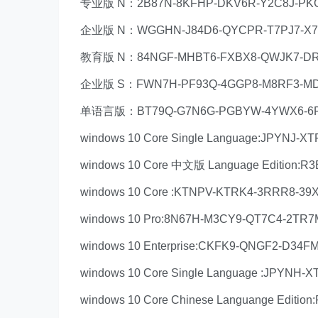
专业版 N：2B87N-8KFHP-DKV6R-Y2C8J-PK
企业版 N：WGGHN-J84D6-QYCPR-T7PJ7-X7
教育版 N：84NGF-MHBT6-FXBX8-QWJK7-D
企业版 S：FWN7H-PF93Q-4GGP8-M8RF3-
单语言版：BT79Q-G7N6G-PGBYW-4YWX6-6
windows 10 Core Single Language:JPYNJ-
windows 10 Core 中文版 Language Edition
windows 10 Core :KTNPV-KTRK4-3RRR8-3
windows 10 Pro:8N67H-M3CY9-QT7C4-2TR
windows 10 Enterprise:CKFK9-QNGF2-D34F
windows 10 Core Single Language :JPYNH
windows 10 Core Chinese Languange Edit