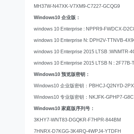
MH37W-N47XK-V7XM9-C7227-GCQG9
Windows10 企业版：
windows 10 Enterprise : NPPR9-FWDCX-D2
windows 10 Enterprise N: DPH2V-TTNVB-4
windows 10 Enterprise 2015 LTSB :WNMTR
windows 10 Enterprise 2015 LTSB N : 2F7
Windows10 预览版密钥：
Windows10 企业版密钥：PBHCJ-Q2NYD-2PX3
Windows10 专业版密钥：NKJFK-GPHP7-G8C3
Windows10 家庭版序列号：
3KHY7-WNT83-DGQKR-F7HPR-844BM
7HNRX-D7KGG-3K4RQ-4WPJ4-YTDFH