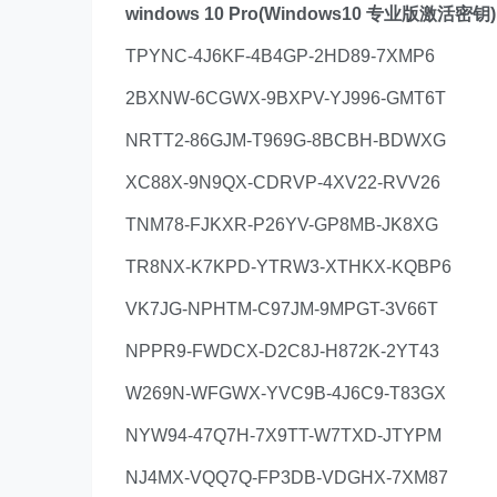
windows 10 Pro(Windows10 专业版激活密钥)
TPYNC-4J6KF-4B4GP-2HD89-7XMP6
2BXNW-6CGWX-9BXPV-YJ996-GMT6T
NRTT2-86GJM-T969G-8BCBH-BDWXG
XC88X-9N9QX-CDRVP-4XV22-RVV26
TNM78-FJKXR-P26YV-GP8MB-JK8XG
TR8NX-K7KPD-YTRW3-XTHKX-KQBP6
VK7JG-NPHTM-C97JM-9MPGT-3V66T
NPPR9-FWDCX-D2C8J-H872K-2YT43
W269N-WFGWX-YVC9B-4J6C9-T83GX
NYW94-47Q7H-7X9TT-W7TXD-JTYPM
NJ4MX-VQQ7Q-FP3DB-VDGHX-7XM87