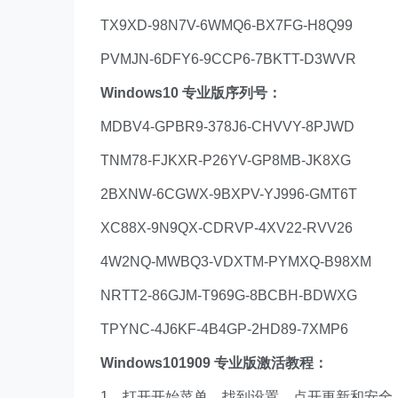
TX9XD-98N7V-6WMQ6-BX7FG-H8Q99
PVMJN-6DFY6-9CCP6-7BKTT-D3WVR
Windows10 专业版序列号：
MDBV4-GPBR9-378J6-CHVVY-8PJWD
TNM78-FJKXR-P26YV-GP8MB-JK8XG
2BXNW-6CGWX-9BXPV-YJ996-GMT6T
XC88X-9N9QX-CDRVP-4XV22-RVV26
4W2NQ-MWBQ3-VDXTM-PYMXQ-B98XM
NRTT2-86GJM-T969G-8BCBH-BDWXG
TPYNC-4J6KF-4B4GP-2HD89-7XMP6
Windows101909 专业版激活教程：
1、打开开始菜单，找到设置，点开更新和安全