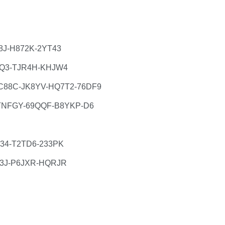
C8J-H872K-2YT43
X9Q3-TJR4H-KHJW4
-4C88C-JK8YV-HQ7T2-76DF9
7B-TNFGY-69QQF-B8YKP-D6
4-T2TD6-233PK
J-P6JXR-HQRJR