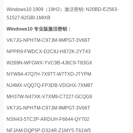
Windows10 1909（19H2）激活密钥: N20BD-E2563-
51527-62GBI-1MIXB
Windows10 专业版激活密钥：
VK7JG-NPHTM-C97JM-9MPGT-3V66T
NPPR9-FWDCX-D2C8J-H872K-2YT43
W269N-WFGWX-YVC9B-4J6C9-T83GX
NYW94-47Q7H-7X9TT-W7TXD-JTYPM
NJ4MX-VQQ7Q-FP3DB-VDGHX-7XM87
MH37W-N47XK-V7XM9-C7227-GCQG9
VK7JG-NPHTM-C97JM-9MPGT-3V66T
NSN43-5TC2P-ARDUH-F6644-QY702
NFJAM-DQP5P-D324R-Z1MY5-T61W5