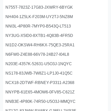
N755T-7823Z-17G83-JXWRY-6BYGK
NH404-1Z5LK-F203M-UY2TJ-5NZ8M
NNI3L-4P80R-7MYP0-B543Q-LT513
NY3UG-X5ID0-8XTB1-4Q83B-4FR5D
NI1D2-OKSW4-RH6KX-75QE3-25RA1
N6FW0-Z4E88-66V78-24B27-I04L8
N203E-4357K-52631-U5O3J-1NQYC
NS178-83JWB-7W8Z1-LP1J0-41Q5C
NCX18-2DTWF-RBNEY-P3311-A2368
NNYPB-61E65-4MOW6-0FV85-C621Z
NNB3E-4P80K-74R50-U5O3J-MMQYC
NZ17G-83JWW-RY6BX-GJ8EU-2YR3E