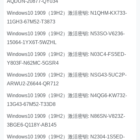
AQDUN-20877-QY034
Windows10 1909（19H2）激活密钥: N1QHM-KX733-
11GH3-67M52-T3873
Windows10 1909（19H2）激活密钥: N53SO-V6236-
15064-1YX6T-5WZHL
Windows10 1909（19H2）激活密钥: N03C4-FS5ED-
Y803F-N62MC-5GSR4
Windows10 1909（19H2）激活密钥: NSG43-5UC2P-
ARWU2-Z6644-QR712
Windows10 1909（19H2）激活密钥: N4QG6-KW732-
13G43-67M52-T33D8
Windows10 1909（19H2）激活密钥: N86SN-V823Z-
3BGE6-Q118Y-AB145
Windows10 1909（19H2）激活密钥: N2304-1S5ED-