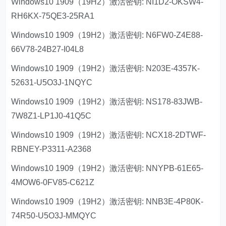
Windows10 1909（19H2）激活密钥: NI1D2-OKSW4-
RH6KX-75QE3-25RA1
Windows10 1909（19H2）激活密钥: N6FW0-Z4E88-
66V78-24B27-I04L8
Windows10 1909（19H2）激活密钥: N203E-4357K-
52631-U5O3J-1NQYC
Windows10 1909（19H2）激活密钥: NS178-83JWB-
7W8Z1-LP1J0-41Q5C
Windows10 1909（19H2）激活密钥: NCX18-2DTWF-
RBNEY-P3311-A2368
Windows10 1909（19H2）激活密钥: NNYPB-61E65-
4MOW6-0FV85-C621Z
Windows10 1909（19H2）激活密钥: NNB3E-4P80K-
74R50-U5O3J-MMQYC