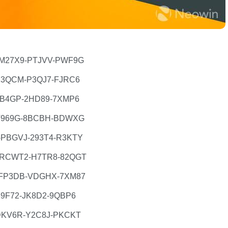
M27X9-PTJVV-PWF9G
3QCM-P3QJ7-FJRC6
B4GP-2HD89-7XMP6
T969G-8BCBH-BDWXG
PBGVJ-293T4-R3KTY
RCWT2-H7TR8-82QGT
FP3DB-VDGHX-7XM87
9F72-JK8D2-9QBP6
DKV6R-Y2C8J-PKCKT