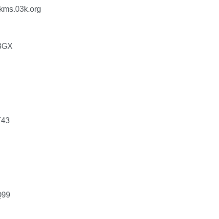
s.03k.org
3GX
T43
Q99