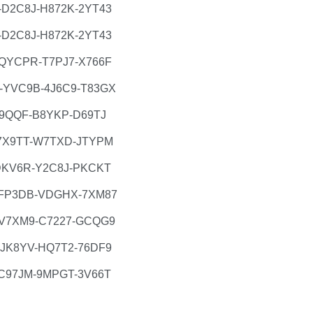
D2C8J-H872K-2YT43
D2C8J-H872K-2YT43
QYCPR-T7PJ7-X766F
YVC9B-4J6C9-T83GX
9QQF-B8YKP-D69TJ
7X9TT-W7TXD-JTYPM
DKV6R-Y2C8J-PKCKT
FP3DB-VDGHX-7XM87
V7XM9-C7227-GCQG9
JK8YV-HQ7T2-76DF9
C97JM-9MPGT-3V66T