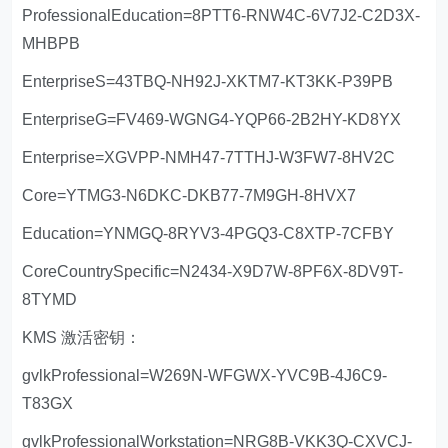
ProfessionalEducation=8PTT6-RNW4C-6V7J2-C2D3X-
MHBPB
EnterpriseS=43TBQ-NH92J-XKTM7-KT3KK-P39PB
EnterpriseG=FV469-WGNG4-YQP66-2B2HY-KD8YX
Enterprise=XGVPP-NMH47-7TTHJ-W3FW7-8HV2C
Core=YTMG3-N6DKC-DKB77-7M9GH-8HVX7
Education=YNMGQ-8RYV3-4PGQ3-C8XTP-7CFBY
CoreCountrySpecific=N2434-X9D7W-8PF6X-8DV9T-
8TYMD
KMS 激活密钥：
gvlkProfessional=W269N-WFGWX-YVC9B-4J6C9-
T83GX
gvlkProfessionalWorkstation=NRG8B-VKK3Q-CXVCJ-