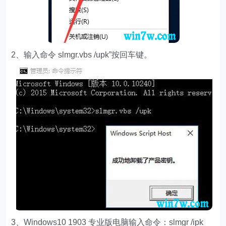
2、输入命令 slmgr.vbs /upk”按回车键。
3、Windows10 1903 专业版电脑输入命令：slmgr /ipk