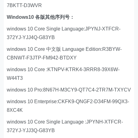
7BKTT-D3WVR
Windows10 各版其他序列号：
windows 10 Core Single Language:JPYNJ-XTFCR-
372YJ-YJJ4Q-G83YB
windows 10 Core 中文版 Language Edition:R3BYW-
CBNWT-F3JTP-FM942-BTDXY
windows 10 Core :KTNPV-KTRK4-3RRR8-39X6W-
W44T3
windows 10 Pro:8N67H-M3CY9-QT7C4-2TR7M-TXYCV
windows 10 Enterprise:CKFK9-QNGF2-D34FM-99QX3-
8XC4K
windows 10 Core Single Language :JPYNH-XTFCR-
372YJ-YJJ3Q-G83YB