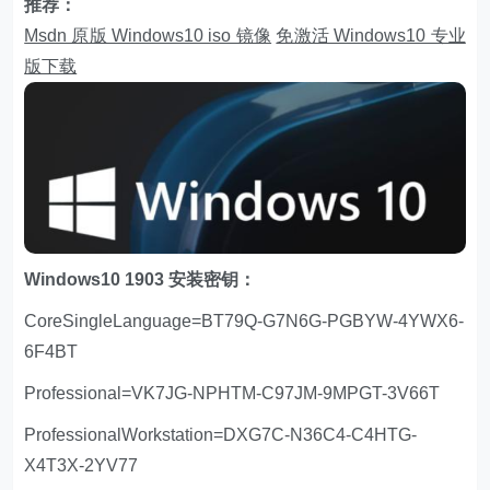
推荐：
Msdn 原版 Windows10 iso 镜像
免激活 Windows10 专业
版下载
Windows10 1903 安装密钥：
CoreSingleLanguage=BT79Q-G7N6G-PGBYW-4YWX6-
6F4BT
Professional=VK7JG-NPHTM-C97JM-9MPGT-3V66T
ProfessionalWorkstation=DXG7C-N36C4-C4HTG-
X4T3X-2YV77