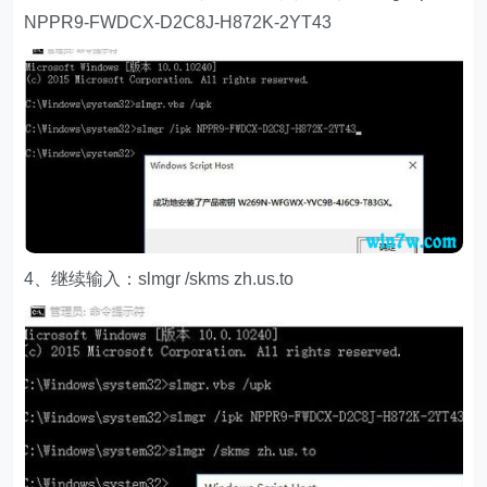
NPPR9-FWDCX-D2C8J-H872K-2YT43
4、继续输入：slmgr /skms zh.us.to