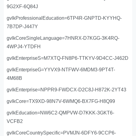
9G2XF-6Q84J
gvlkProfessionalEducation=6TP4R-GNPTD-KYYHQ-
7B7DP-J447Y
gvlkCoreSingleLanguage=7HNRX-D7KGG-3K4RQ-
4WPJ4-YTDFH
gvlkEnterpriseS=M7XTQ-FN8P6-TTKYV-9D4CC-J462D
gvlkEnterpriseG=YYVX9-NTFWV-6MDM3-9PT4T-
4M68B
gvlkEnterprise=NPPR9-FWDCX-D2C8J-H872K-2YT43
gvlkCore=TX9XD-98N7V-6WMQ6-BX7FG-H8Q99
gvlkEducation=NW6C2-QMPVW-D7KKK-3GKT6-
VCFB2
gvlkCoreCountrySpecific=PVMJN-6DFY6-9CCP6-