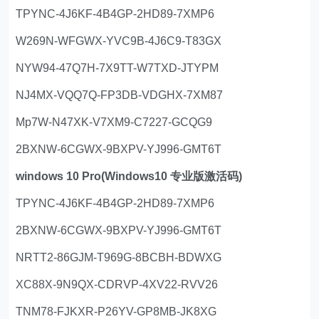
TPYNC-4J6KF-4B4GP-2HD89-7XMP6
W269N-WFGWX-YVC9B-4J6C9-T83GX
NYW94-47Q7H-7X9TT-W7TXD-JTYPM
NJ4MX-VQQ7Q-FP3DB-VDGHX-7XM87
Mp7W-N47XK-V7XM9-C7227-GCQG9
2BXNW-6CGWX-9BXPV-YJ996-GMT6T
windows 10 Pro(Windows10 专业版激活码)
TPYNC-4J6KF-4B4GP-2HD89-7XMP6
2BXNW-6CGWX-9BXPV-YJ996-GMT6T
NRTT2-86GJM-T969G-8BCBH-BDWXG
XC88X-9N9QX-CDRVP-4XV22-RVV26
TNM78-FJKXR-P26YV-GP8MB-JK8XG