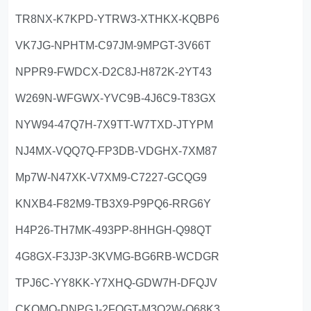
TR8NX-K7KPD-YTRW3-XTHKX-KQBP6
VK7JG-NPHTM-C97JM-9MPGT-3V66T
NPPR9-FWDCX-D2C8J-H872K-2YT43
W269N-WFGWX-YVC9B-4J6C9-T83GX
NYW94-47Q7H-7X9TT-W7TXD-JTYPM
NJ4MX-VQQ7Q-FP3DB-VDGHX-7XM87
Mp7W-N47XK-V7XM9-C7227-GCQG9
KNXB4-F82M9-TB3X9-P9PQ6-RRG6Y
H4P26-TH7MK-493PP-8HHGH-Q98QT
4G8GX-F3J3P-3KVMG-BG6RB-WCDGR
TPJ6C-YY8KK-Y7XHQ-GDW7H-DFQJV
CKQMQ-DNPGJ-2FQGT-M3Q2W-Q68K3