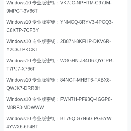
Windows10 专业版密钥：VK7JG-NPHTM-C97JM-
9MPGT-3V66T
Windows10 专业版密钥：YNMGQ-8RYV3-4PGQ3-
C8XTP-7CFBY
Windows10 专业版密钥：2B87N-8KFHP-DKV6R-
Y2C8J-PKCKT
Windows10 专业版密钥：WGGHN-J84D6-QYCPR-
T7PJ7-X766F
Windows10 专业版密钥：84NGF-MHBT6-FXBX8-
QWJK7-DRR8H
Windows10 专业版密钥：FWN7H-PF93Q-4GGP8-
M8RF3-MDWWW
Windows10 专业版密钥：BT79Q-G7N6G-PGBYW-
4YWX6-6F4BT