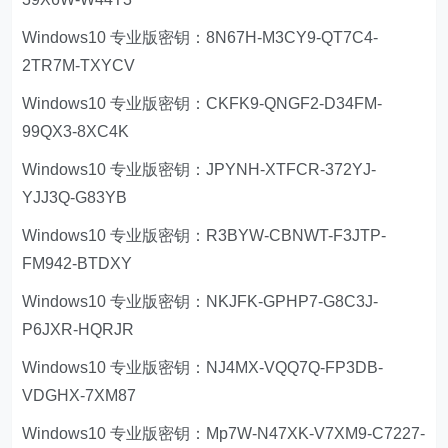
Windows10 专业版密钥：8N67H-M3CY9-QT7C4-
2TR7M-TXYCV
Windows10 专业版密钥：CKFK9-QNGF2-D34FM-
99QX3-8XC4K
Windows10 专业版密钥：JPYNH-XTFCR-372YJ-
YJJ3Q-G83YB
Windows10 专业版密钥：R3BYW-CBNWT-F3JTP-
FM942-BTDXY
Windows10 专业版密钥：NKJFK-GPHP7-G8C3J-
P6JXR-HQRJR
Windows10 专业版密钥：NJ4MX-VQQ7Q-FP3DB-
VDGHX-7XM87
Windows10 专业版密钥：Mp7W-N47XK-V7XM9-C7227-