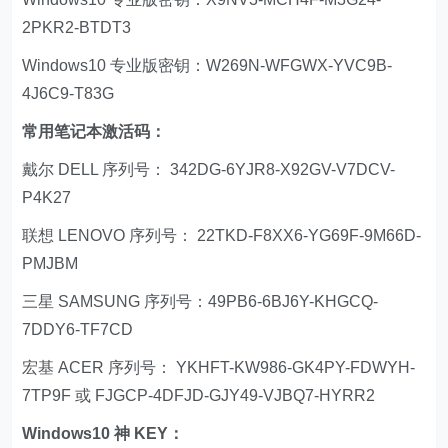
2PKR2-BTDT3
Windows10 专业版密钥：W269N-WFGWX-YVC9B-
4J6C9-T83G
常用笔记本激活码：
戴尔 DELL 序列号： 342DG-6YJR8-X92GV-V7DCV-
P4K27
联想 LENOVO 序列号： 22TKD-F8XX6-YG69F-9M66D-
PMJBM
三星 SAMSUNG 序列号：49PB6-6BJ6Y-KHGCQ-
7DDY6-TF7CD
宏基 ACER 序列号： YKHFT-KW986-GK4PY-FDWYH-
7TP9F 或 FJGCP-4DFJD-GJY49-VJBQ7-HYRR2
Windows10 神 KEY：