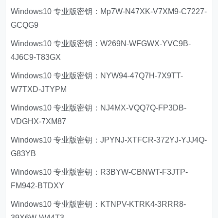
Windows10 专业版密钥：Mp7W-N47XK-V7XM9-C7227-
GCQG9
Windows10 专业版密钥：W269N-WFGWX-YVC9B-
4J6C9-T83GX
Windows10 专业版密钥：NYW94-47Q7H-7X9TT-
W7TXD-JTYPM
Windows10 专业版密钥：NJ4MX-VQQ7Q-FP3DB-
VDGHX-7XM87
Windows10 专业版密钥：JPYNJ-XTFCR-372YJ-YJJ4Q-
G83YB
Windows10 专业版密钥：R3BYW-CBNWT-F3JTP-
FM942-BTDXY
Windows10 专业版密钥：KTNPV-KTRK4-3RRR8-
39X6W-W44T3