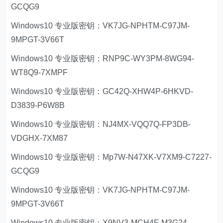
GCQG9
Windows10 专业版密钥：VK7JG-NPHTM-C97JM-
9MPGT-3V66T
Windows10 专业版密钥：RNP9C-WY3PM-8WG94-
WT8Q9-7XMPF
Windows10 专业版密钥：GC42Q-XHW4P-6HKVD-
D3839-P6W8B
Windows10 专业版密钥：NJ4MX-VQQ7Q-FP3DB-
VDGHX-7XM87
Windows10 专业版密钥：Mp7W-N47XK-V7XM9-C7227-
GCQG9
Windows10 专业版密钥：VK7JG-NPHTM-C97JM-
9MPGT-3V66T
Windows10 专业版密钥：X9NV3-MCH4F-M3G24-