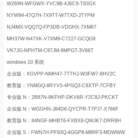
W269N-WFGWX-YVC9B-4J6C9-T83GX
NYW94-47Q7H-7X9TT-W7TXD-JTYPM
NJ4MX-VQQ7Q-FP3DB-VDGHX-7XM87
MH37W-N47XK-V7XM9-C7227-GCQG9
VK7JG-NPHTM-C97JM-9MPGT-3V66T
windows 10 系统
企业版：XGVPP-NMH47-7TTHJ-W3FW7-8HV2C
教育版：YNMGQ-8RYV3-4PGQ3-C8XTP-7CFBY
专业版 N：2B87N-8KFHP-DKV6R-Y2C8J-PKCKT
企业版 N：WGGHN-J84D6-QYCPR-T7PJ7-X766F
教育版 N：84NGF-MHBT6-FXBX8-QWJK7-DRR8H
企业版 S：FWN7H-PF93Q-4GGP8-M8RF3-MDWWW