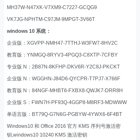
MH37W-N47XK-V7XM9-C7227-GCQG9
VK7JG-NPHTM-C97JM-9MPGT-3V66T
windows 10 系统：
企业版：XGVPP-NMH47-7TTHJ-W3FW7-8HV2C
教育版：YNMGQ-8RYV3-4PGQ3-C8XTP-7CFBY
专业版 N：2B87N-8KFHP-DKV6R-Y2C8J-PKCKT
企业版 N：WGGHN-J84D6-QYCPR-T7PJ7-X766F
教育版 N：84NGF-MHBT6-FXBX8-QWJK7-DRR8H
企业版 S：FWN7H-PF93Q-4GGP8-M8RF3-MDWWW
单语言版：BT79Q-G7N6G-PGBYW-4YWX6-6F4BT
Windows10 和 Office 2016 官方 KMS 序列号激活密
钥,windows10 10240 KMS 激活密钥