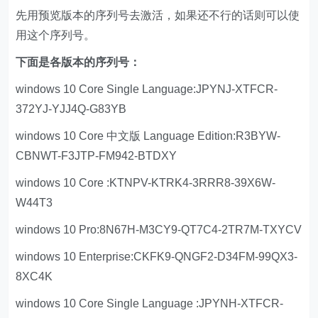
先用预览版本的序列号去激活，如果还不行的话则可以使
用这个序列号。
下面是各版本的序列号：
windows 10 Core Single Language:JPYNJ-XTFCR-
372YJ-YJJ4Q-G83YB
windows 10 Core 中文版 Language Edition:R3BYW-
CBNWT-F3JTP-FM942-BTDXY
windows 10 Core :KTNPV-KTRK4-3RRR8-39X6W-
W44T3
windows 10 Pro:8N67H-M3CY9-QT7C4-2TR7M-TXYCV
windows 10 Enterprise:CKFK9-QNGF2-D34FM-99QX3-
8XC4K
windows 10 Core Single Language :JPYNH-XTFCR-