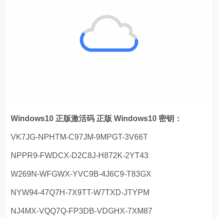
Windows10 正版激活码 正版 Windows10 密钥：
VK7JG-NPHTM-C97JM-9MPGT-3V66T
NPPR9-FWDCX-D2C8J-H872K-2YT43
W269N-WFGWX-YVC9B-4J6C9-T83GX
NYW94-47Q7H-7X9TT-W7TXD-JTYPM
NJ4MX-VQQ7Q-FP3DB-VDGHX-7XM87