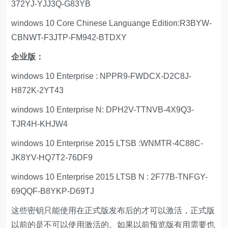
372YJ-YJJ3Q-G83YB
windows 10 Core Chinese Languange Edition:R3BYW-
CBNWT-F3JTP-FM942-BTDXY
企业版：
windows 10 Enterprise : NPPR9-FWDCX-D2C8J-
H872K-2YT43
windows 10 Enterprise N: DPH2V-TTNVB-4X9Q3-
TJR4H-KHJW4
windows 10 Enterprise 2015 LTSB :WNMTR-4C88C-
JK8YV-HQ7T2-76DF9
windows 10 Enterprise 2015 LTSB N : 2F77B-TNFGY-
69QQF-B8YKP-D69TJ
这些密钥只能使用在正式版发布后的才可以激活，正式版
以前的是不可以使用激活的。如果以前预览版有用需要也