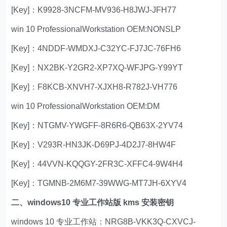
[Key]：K9928-3NCFM-MV936-H8JWJ-JFH77
win 10 ProfessionalWorkstation OEM:NONSLP
[Key]：4NDDF-WMDXJ-C32YC-FJ7JC-76FH6
[Key]：NX2BK-Y2GR2-XP7XQ-WFJPG-Y99YT
[Key]：F8KCB-XNVH7-XJXH8-R782J-VH776
win 10 ProfessionalWorkstation OEM:DM
[Key]：NTGMV-YWGFF-8R6R6-QB63X-2YV74
[Key]：V293R-HN3JK-D69PJ-4D2J7-8HW4F
[Key]：44VVN-KQQGY-2FR3C-XFFC4-9W4H4
[Key]：TGMNB-2M6M7-39WWG-MT7JH-6XYV4
二、windows10 专业工作站版 kms 安装密钥
windows 10 专业工作站：NRG8B-VKK3Q-CXVCJ-