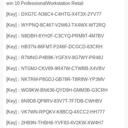
win 10 ProfessionalWorkstation Retail
[Key]：DXG7C-N36C4-C4HTG-X4T3X-2YV77
[Key]：WYPNQ-8C467-V2W6J-TX4WX-WT2RQ
[Key]：N8DBH-6YH2F-C3CYQ-PRM9T-4M7BV
[Key]：HB37N-86FMT-P246F-DCGCD-63CRH
[Key]：R7MNG-P4B9K-YGFXV-9G7WY-PR48J
[Key]：NTGMJ-CKV89-9R47W-CTWBB-X4VBV
[Key]：NKTRM-P8GDJ-GB78R-T8R8W-YP3MV
[Key]：WG9KW-BN636-QYD9H-GMM3B-G3CRH
[Key]：6N9D8-QP8RV-83V7T-7F7DB-CWHBV
[Key]：VK7WN-RPQKV-K8BCQ-4XCC2-HH777
[Key]：2HB9N-THBH6-YVF83-4V2KW-XW4H7