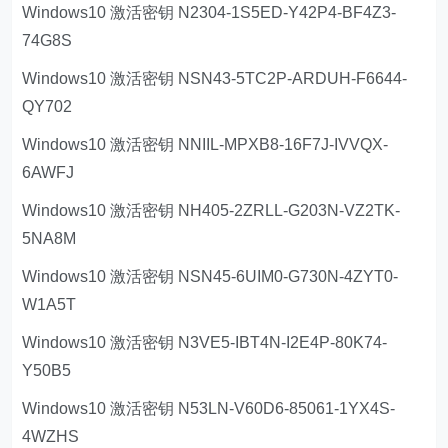
Windows10 激活密钥 N2304-1S5ED-Y42P4-BF4Z3-
74G8S
Windows10 激活密钥 NSN43-5TC2P-ARDUH-F6644-
QY702
Windows10 激活密钥 NNIIL-MPXB8-16F7J-IVVQX-
6AWFJ
Windows10 激活密钥 NH405-2ZRLL-G203N-VZ2TK-
5NA8M
Windows10 激活密钥 NSN45-6UIM0-G730N-4ZYT0-
W1A5T
Windows10 激活密钥 N3VE5-IBT4N-I2E4P-80K74-
Y50B5
Windows10 激活密钥 N53LN-V60D6-85061-1YX4S-
4WZHS