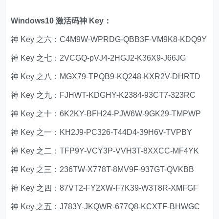
Windows10 激活码神 Key：
神 Key 之六：C4M9W-WPRDG-QBB3F-VM9K8-KDQ9Y
神 Key 之七：2VCGQ-pVJ4-2HGJ2-K36X9-J66JG
神 Key 之八：MGX79-TPQB9-KQ248-KXR2V-DHRTD
神 Key 之九：FJHWT-KDGHY-K2384-93CT7-323RC
神 Key 之十：6K2KY-BFH24-PJW6W-9GK29-TMPWP
神 Key 之一：KH2J9-PC326-T44D4-39H6V-TVPBY
神 Key 之二：TFP9Y-VCY3P-VVH3T-8XXCC-MF4YK
神 Key 之三：236TW-X778T-8MV9F-937GT-QVKBB
神 Key 之四：87VT2-FY2XW-F7K39-W3T8R-XMFGF
神 Key 之五：J783Y-JKQWR-677Q8-KCXTF-BHWGC