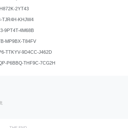
H872K-2YT43
-TJR4H-KHJW4
3-9PT4T-4M68B
TB-MP9BX-T84FV
P6-TTKYV-9D4CC-J462D
JQP-P6BBQ-THF9C-7CG2H
统
THE END