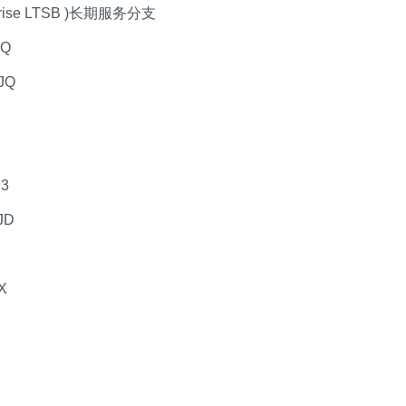
terprise LTSB )长期服务分支
WQ
JQ
M3
JD
X