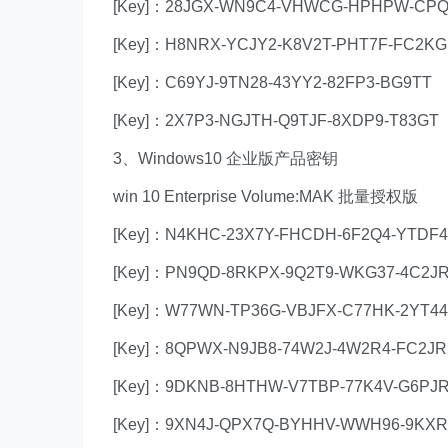
[Key]：28JGX-WN9C4-VHWCG-HPHPW-CP
[Key]：H8NRX-YCJY2-K8V2T-PHT7F-FC2KG
[Key]：C69YJ-9TN28-43YY2-82FP3-BG9TT
[Key]：2X7P3-NGJTH-Q9TJF-8XDP9-T83GT
3、Windows10 企业版产品密钥
win 10 Enterprise Volume:MAK 批量授权版
[Key]：N4KHC-23X7Y-FHCDH-6F2Q4-YTDF4
[Key]：PN9QD-8RKPX-9Q2T9-WKG37-4C2J
[Key]：W77WN-TP36G-VBJFX-C77HK-2YT44
[Key]：8QPWX-N9JB8-74W2J-4W2R4-FC2JR
[Key]：9DKNB-8HTHW-V7TBP-77K4V-G6PJ
[Key]：9XN4J-QPX7Q-BYHHV-WWH96-9KXR