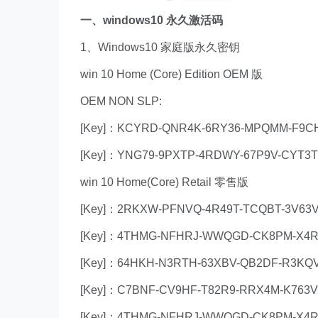
一、windows10 永久激活码
1、Windows10 家庭版永久密钥
win 10 Home (Core) Edition OEM 版
OEM NON SLP:
[Key]：KCYRD-QNR4K-6RY36-MPQMM-F9C
[Key]：YNG79-9PXTP-4RDWY-67P9V-CYT3T
win 10 Home(Core) Retail 零售版
[Key]：2RKXW-PFNVQ-4R49T-TCQBT-3V63
[Key]：4THMG-NFHRJ-WWQGD-CK8PM-X4
[Key]：64HKH-N3RTH-63XBV-QB2DF-R3KQ
[Key]：C7BNF-CV9HF-T82R9-RRX4M-K763V
[Key]：4THMG-NFHRJ-WWQGD-CK8PM-X4