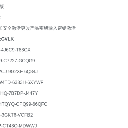
权版
R
更新和安全激活更改产品密钥输入密钥激活
:GVLK
4J6C9-T83GX
9-C7227-GCQG9
CJ-9G2XF-6Q84J
4TD-6383H-6XYWF
HQ-7B7DP-J447Y
TQYQ-CPQ99-66QFC
-3GKT6-VCFB2
P-CT43Q-MDWWJ