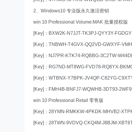
2、Windows10 专业版永久激活密钥
win 10 Professional Volume:MAK 批量授权版
[Key]：BXW2K-N7JJT-TK3PJ-QYY3Y-FGDGY
[Key]：TNBWH-T4GVX-QQ2VD-GWXYF-VM
[Key]：NJ7PR-KTK74-RQBBG-3C2TW-W44D
[Key]：RG7ND-MT8WG-FVD78-RQ8YX-BKM
[Key]：WTBNX-Y7BPK-JV4QP-C82YG-C9XT
[Key]：FMH4B-BNFJ7-WQWHB-3DT93-2WF
win 10 Professional Retail 零售版
[Key]：28YMN-RMKKW-4PKDK-MHVB2-XTP
[Key]：28TWN-9VDVQ-CKQ4M-J8BJM-XBT6