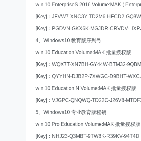
win 10 EnterpriseS 2016 Volume:MAK ( En
[Key]：JFVW7-XNC3Y-TD2M6-HFCD2-GQ8
[Key]：PGDVN-GKX6K-MGJDR-CRVDV-HXP
4、Windows10 教育版序列号
win 10 Education Volume:MAK 批量授权版
[Key]：WQX7T-XN7BH-GY44W-BTM32-9QB
[Key]：QYYHN-DJB2P-7XWGC-D9BHT-WXC
win 10 Education N Volume:MAK 批量授权版
[Key]：VJGPC-QNQWQ-TD22C-J26V8-MTDF
5、Windows10 专业教育版秘钥
win 10 Pro Education Volume:MAK 批量授权版
[Key]：NHJ23-Q3MBT-9TW8K-R39KV-94T4D