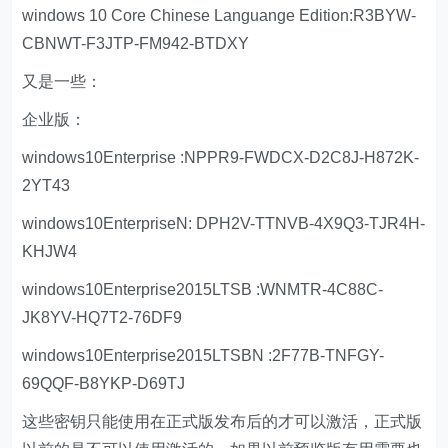
windows 10 Core Chinese Languange Edition:R3BYW-
CBNWT-F3JTP-FM942-BTDXY
又是一些：
企业版：
windows10Enterprise :NPPR9-FWDCX-D2C8J-H872K-
2YT43
windows10EnterpriseN: DPH2V-TTNVB-4X9Q3-TJR4H-
KHJW4
windows10Enterprise2015LTSB :WNMTR-4C88C-
JK8YV-HQ7T2-76DF9
windows10Enterprise2015LTSBN :2F77B-TNFGY-
69QQF-B8YKP-D69TJ
这些密钥只能使用在正式版发布后的才可以激活，正式版