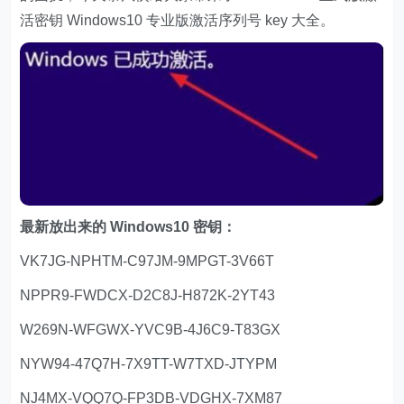
活密钥 Windows10 专业版激活序列号 key 大全。
最新放出来的 Windows10 密钥：
VK7JG-NPHTM-C97JM-9MPGT-3V66T
NPPR9-FWDCX-D2C8J-H872K-2YT43
W269N-WFGWX-YVC9B-4J6C9-T83GX
NYW94-47Q7H-7X9TT-W7TXD-JTYPM
NJ4MX-VQQ7Q-FP3DB-VDGHX-7XM87