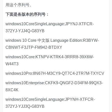
用这个序列号。
下面是各版本的序列号：
windows10CoreSingleLanguage:JPYNJ-XTFCR-
372YJ-YJJ4Q-G83YB
windows 10 Core 中文版 Language Edition:R3BYW-
CBNWT-F3JTP-FM942-BTDXY
windows10Core:KTNPV-KTRK4-3RRR8-39X6W-
W44T3
windows10Pro:8N67H-M3CY9-QT7C4-2TR7M-TXYCV
windows10Enterprise:CKFK9-QNGF2-D34FM-99QX3-
8XC4K
windows10CoreSingleLanguage:JPYNH-XTFCR-
372YJ-YJJ3Q-G83YB