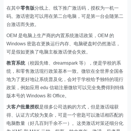
在其中
零售版
分线上、线下推广激活码，授权为一机一
码。激话密匙可以用在第二台电脑，可是第一台会随第二
台激话而失效。
OEM 是电脑上生产商的内置系统激话政策，OEM 的
Windows 密匙在更换运行内存、电脑硬盘时仍然激话，
可是假如更换了电脑主板激话便会失效。
教育系统
（校园先锋、dreamspark 等），便是学校的系
统，和零售激活现行政策基本一致。微软在全世界全国各
地为了更好地让系统普及化，会对于学校给予独特的现行
政策，例如应用 edu 信箱注册微软可以完全免费得到特殊
版本号的 Windows 和 Office。
大客户批量授权
是很多公司选购的方式，但是激话端获
得、认证方式较为复杂，可是一个密匙可以激话相匹配的
电脑数量（好几百到千余不一）。这类激话对策还细分化